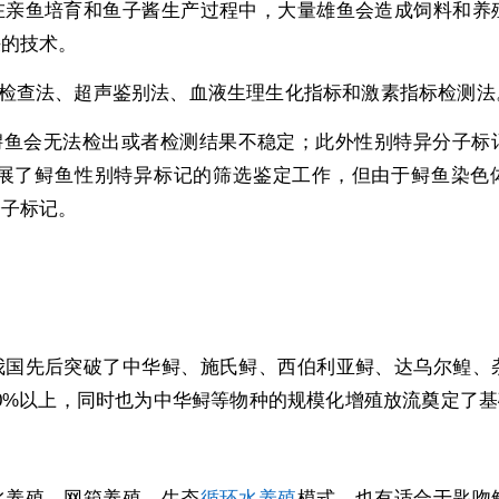
在亲鱼培育和鱼子酱生产过程中，大量雄鱼会造成饲料和养
决的技术。
镜检查法、超声鉴别法、血液生理生化指标和激素指标检测法
龄的鲟鱼会无法检出或者检测结果不稳定；此外性别特异分子标
展了鲟鱼性别特异标记的筛选鉴定工作，但由于鲟鱼染色
分子标记。
我国先后突破了中华鲟、施氏鲟、西伯利亚鲟、达乌尔鳇、
0%以上，同时也为中华鲟等物种的规模化增殖放流奠定了基
水养殖、网箱养殖、生态
循环水养殖
模式，也有适合于匙吻