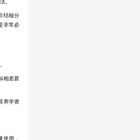
法。
非结核分
是非常必
。
标相差甚
营养学资
量使用，