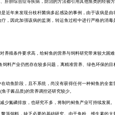
病、肝胆综合症等疾病，防治的方法都引用其他鱼类的经验方
但是近年来发现分枝杆菌病多起感染的事例，由于该病是由
治疗，因此加强该病的监测，转运鱼过程中进行严格的消毒
且对养殖条件要求高，给鲟鱼的营养与饲料研究带来较大困难
鱼饲料产业仍然存在较多问题，离精准营养、绿色环保的目
中在幼鱼阶段，且不系统，尚没有获得任何一种鲟鱼的全套
(鱼子酱品质)的营养调控还研究较少。
，减少氮磷排放，也研究不多，将制约鲟鱼产业可持续发展。
、鳖等饲料，缺乏必要的基础研究。由于鱼粉、维生素的大