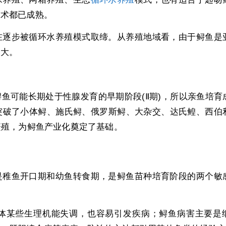
技术都已成熟。
在逐步被循环水养殖模式取缔。从养殖地域看，由于鲟鱼是
加大。
鱼可能长期处于性腺发育的早期阶段(Ⅱ期)，所以亲鱼培育
突破了小体鲟、施氏鲟、俄罗斯鲟、大杂交、达氏鳇、西伯
繁殖，为鲟鱼产业化奠定了基础。
是稚鱼开口期和幼鱼转食期，是鲟鱼苗种培育阶段的两个敏
体某些生理机能失调，也容易引发疾病；鲟鱼病害主要是