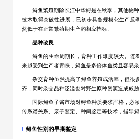
鲟鱼繁殖期除长江中华鲟是在秋季，其他物种
技术取得突破性进展，已初步具备规模化生产反
然低于在正常繁殖期生产的相应指标。
品种改良
鲟鱼的生命周期长，育种工作难度较大。随
来越受到生产者青睐，鲟鱼是多倍体鱼类且容易
杂交育种虽然提高了鲟鱼养殖成活率，但很
齐，同时杂交品种泛滥也对野生原种资源造成威
国际鲟鱼子酱市场对鲟鱼种质要求严格，必须
传系谱关系、亲子鉴定、种间鉴定等技术，指导
鲟鱼性别的早期鉴定