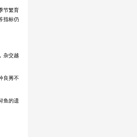
季节繁育
等指标仍
，杂交越
种良莠不
鲟鱼的遗