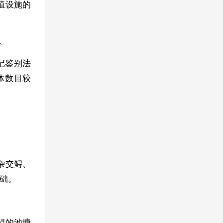
殖设施的
。
记鉴别法
体数目较
杂交鲟、
础。
鲟的池塘