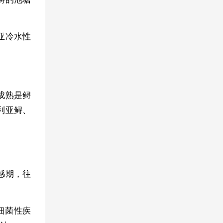
亚冷水性
成熟是鲟
利亚鲟、
感期，往
细菌性疾