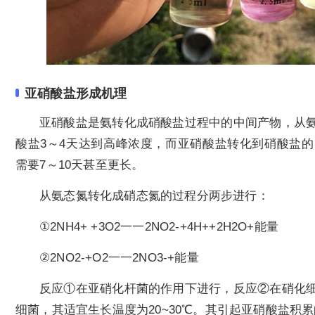
亚硝酸盐形成机理
亚硝酸盐是氨转化成硝酸盐过程中的中间产物，从
酸盐3～4天达到高峰浓度，而亚硝酸盐转化到硝酸盐
需要7～10天甚至更长。
从氨态氮转化成硝态氮的过程分两步进行：
①2NH4+ +3O2一一2NO2-+4H++2H2O+能量
②2NO2-+O2一一2NO3-+能量
反应①在亚硝化杆菌的作用下进行，反应②在硝化
细菌，其适宜生长温度为20~30℃。其引起亚硝酸盐积