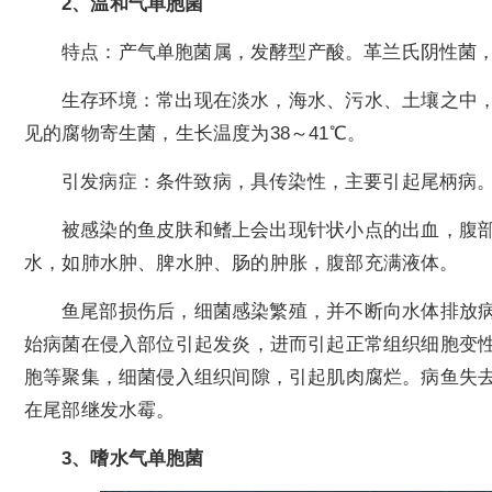
2、温和气单胞菌
特点：产气单胞菌属，发酵型产酸。革兰氏阴性菌，
生存环境：常出现在淡水，海水、污水、土壤之中
见的腐物寄生菌，生长温度为38～41℃。
引发病症：条件致病，具传染性，主要引起尾柄病
被感染的鱼皮肤和鳍上会出现针状小点的出血，腹
水，如肺水肿、脾水肿、肠的肿胀，腹部充满液体。
鱼尾部损伤后，细菌感染繁殖，并不断向水体排放
始病菌在侵入部位引起发炎，进而引起正常组织细胞变
胞等聚集，细菌侵入组织间隙，引起肌肉腐烂。病鱼失
在尾部继发水霉。
3、嗜水气单胞菌