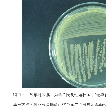
特点：产气单胞菌属，为革兰氏阴性短杆菌，*端单
生存环境：嗜水气单胞菌广泛分布于自然界的各种