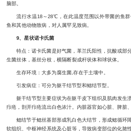
脑部。
流行水温18～28℃，在此温度范围以外带菌的鱼
鱼和其他动物致病，对人属罕见致病。
9、星状诺卡氏菌
特点：诺卡氏菌是好气菌，革兰氏阳性，抗酸或部
生菌丝体，基丝分枝，横隔断裂成杆状体和球状体。
生存环境：大多为腐生菌,存在于土壤中。
引发病症：可分为躯干结节型和鳃结节型。
躯干结节型主要症状为在躯干皮下组织及肌肉发生
疖疮，剖开疖疮流出白色浓汁。内脏器官如心脏、脾脏
鳃结节于鳃丝基部形成乳白色大结节，形成鳃循环
软组织、中枢神经系统及心脏等，导致病变部位的化脓