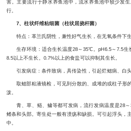
害。主要流行于静水养鱼池中，流水养鱼池中较少发生。
行。
7、柱状纤维粘细菌（柱状屈挠杆菌）
特点：革兰氏阴性，兼性好气生长，在无氧条件下
生存环境：适合生长温度28～35℃。pH6.5～7.5
8.5以上不生长。0.7%以上的食盐可以抑制其生长。
引发病症：条件致病，具传染性，引起烂鳃病、白
取鳃部粘液镜检，可见到分散的、成堆的或柱子形
泼。
青、草、鲢、鳙等都可发病，流行发病温度是28～
鳍条和头部。寄生处一般有溃疡和缺损。可引起浮头，
中。