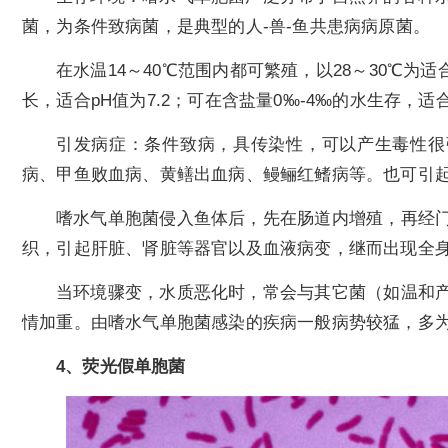
菌，为条件致病菌，是典型的人-兽-鱼共患病病原菌。
在水温14～40℃范围内都可繁殖，以28～30℃为适
长，适合pH值为7.2；可在含盐量0‰-4‰的水生存，适合
引发病症：条件致病，具传染性，可以产生毒性很
病、甲鱼败血病、黄鳝出血病、鳗鲡红鳍病等。也可引
嗜水气单胞菌侵入鱼体后，先在肠道内增殖，再经
织，引起肝脏、肾脏等器官以及血液病变，继而出现全
当环境骤变，水质恶化时，常会与其它菌（如温和
情加重。由嗜水气单胞菌感染的疾病一般病势较猛，多
4、荧光假单胞菌