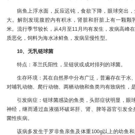
病鱼上浮水面，反应迟钝，食欲下降，眼球突出，
大。解剖发现腹腔内有积水，肾脏和肝脏上有一颗颗乳
米。流行季节较长，从4月至11月均有发生，发病高峰在6
质恶化，饲料为海水冰鲜鱼，发病呈慢性型。
10、无乳链球菌
特点：革兰氏阳性，呈链状或成对排列的球菌。
生存环境：其在自然界中分布广泛，普遍存在于水
对哺乳动物、爬行动物、两栖动物和鱼类均有致病性，是
引发病症：链球菌感染的鱼类，头部症状明显，眼
神经，继而通过血液循环破坏肝、肾、脾等器官引发全
菌性疾病。
该病多发生于罗非鱼亲鱼及体重100g以上的幼鱼