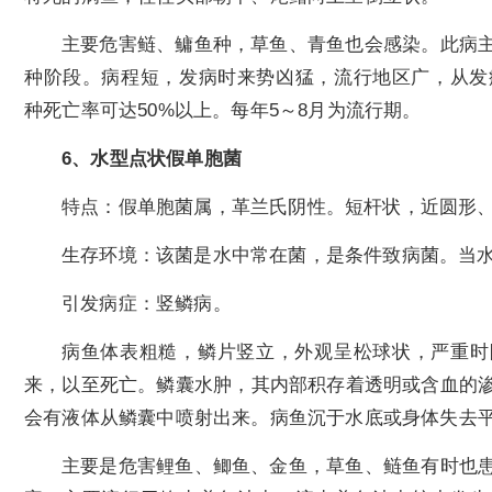
主要危害鲢、鳙鱼种，草鱼、青鱼也会感染。此病
种阶段。病程短，发病时来势凶猛，流行地区广，从发
种死亡率可达50%以上。每年5～8月为流行期。
6、水型点状假单胞菌
特点：假单胞菌属，革兰氏阴性。短杆状，近圆形
生存环境：该菌是水中常在菌，是条件致病菌。当
引发病症：竖鳞病。
病鱼体表粗糙，鳞片竖立，外观呈松球状，严重时
来，以至死亡。鳞囊水肿，其内部积存着透明或含血的
会有液体从鳞囊中喷射出来。病鱼沉于水底或身体失去
主要是危害鲤鱼、鲫鱼、金鱼，草鱼、鲢鱼有时也