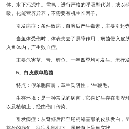
体、水下污泥中。需氧，进行严格的呼吸型代谢，或以
吸。化能营养异养，不需要有机生长因子。
引发病症：条件致病，自溶后产生毒素，主要引起
当鱼体受伤时，体表失去了屏障作用，病菌侵入皮
入鱼体内，产生败血症。
主要危害草、青、鲤鱼。一年四季均可发生。流行发病
5、白皮假单胞菌
特点：假单胞菌属，革兰氏阴性，*生鞭毛。
生存环境：是一种常见的病菌，它喜好生存在潮溼
以及植物上，经由伤口传染。
引发病症：从背鳍后部至尾柄鳍基部的皮肤发白，
将死的病鱼，往往头部朝下、尾鳍向上呈倒立状。