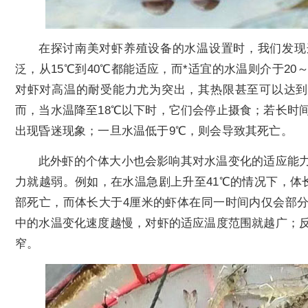
在探讨南美对虾养殖设备的水温设置时，我们发现
泛，从15℃到40℃都能适应，而*适宜的水温则介于20
对虾对高温的耐受能力尤为突出，其热限甚至可以达到4
而，当水温降至18℃以下时，它们会停止摄食；若长时
出现昏迷现象；一旦水温低于9℃，则会导致其死亡。
此外虾的个体大小也会影响其对水温变化的适应能
力就越弱。例如，在水温急剧上升至41℃的情况下，体
部死亡，而体长大于4厘米的虾体在同一时间内仅会部
中的水温变化速度越慢，对虾的适应温度范围就越广；
窄。